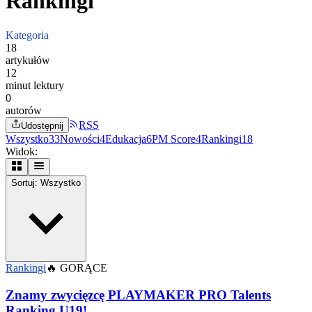
Rankingi
Kategoria
18
artykułów
12
minut lektury
0
autorów
RSS
Udostępnij
Wszystko
33
Nowości
4
Edukacja
6
PM Score
4
Rankingi
18
Widok:
Sortuj: Wszystko
Rankingi
🔥
GORĄCE
Znamy zwycięzcę PLAYMAKER PRO Talents
Ranking U19!