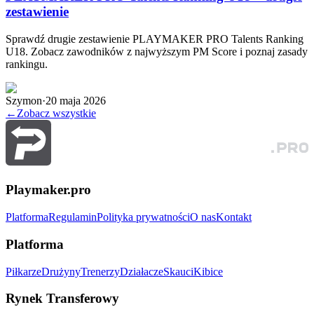
zestawienie
Sprawdź drugie zestawienie PLAYMAKER PRO Talents Ranking
U18. Zobacz zawodników z najwyższym PM Score i poznaj zasady
rankingu.
Szymon
·
20 maja 2026
←
Zobacz wszystkie
Playmaker.pro
Platforma
Regulamin
Polityka prywatności
O nas
Kontakt
Platforma
Piłkarze
Drużyny
Trenerzy
Działacze
Skauci
Kibice
Rynek Transferowy