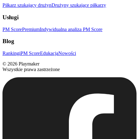
Piłkarz szukający drużyn
Drużyny szukające piłkarzy
Usługi
PM Score
Premium
Indywidualna analiza PM Score
Blog
Rankingi
PM Score
Edukacja
Nowości
©
2026
Playmaker
Wszystkie prawa zastrzeżone