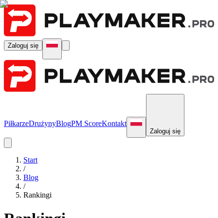
Zaloguj się
Piłkarze
Drużyny
Blog
PM Score
Kontakt
Zaloguj się
Start
/
Blog
/
Rankingi