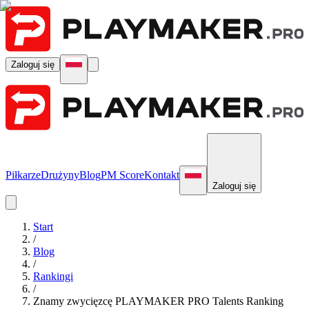
Zaloguj się
Piłkarze
Drużyny
Blog
PM Score
Kontakt
Zaloguj się
Start
/
Blog
/
Rankingi
/
Znamy zwycięzcę PLAYMAKER PRO Talents Ranking