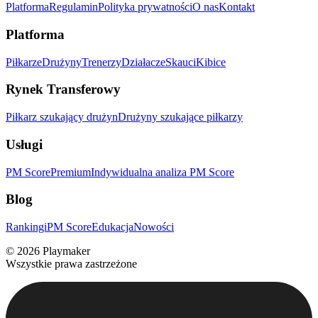
Platforma
Regulamin
Polityka prywatności
O nas
Kontakt
Platforma
Piłkarze
Drużyny
Trenerzy
Działacze
Skauci
Kibice
Rynek Transferowy
Piłkarz szukający drużyn
Drużyny szukające piłkarzy
Usługi
PM Score
Premium
Indywidualna analiza PM Score
Blog
Rankingi
PM Score
Edukacja
Nowości
©
2026
Playmaker
Wszystkie prawa zastrzeżone