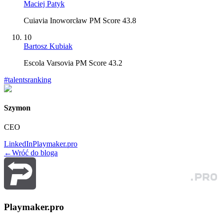
Maciej Patyk
Cuiavia Inoworcław PM Score 43.8
10
Bartosz Kubiak
Escola Varsovia PM Score 43.2
#
talentsranking
Szymon
CEO
LinkedIn
Playmaker.pro
←
Wróć do bloga
Playmaker.pro