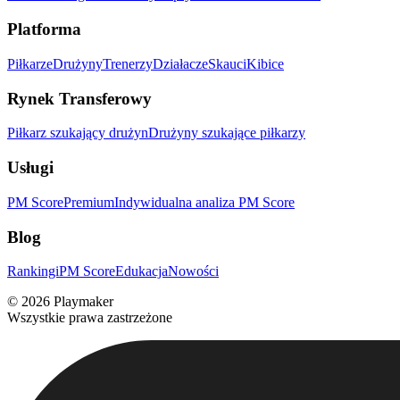
Platforma
Piłkarze
Drużyny
Trenerzy
Działacze
Skauci
Kibice
Rynek Transferowy
Piłkarz szukający drużyn
Drużyny szukające piłkarzy
Usługi
PM Score
Premium
Indywidualna analiza PM Score
Blog
Rankingi
PM Score
Edukacja
Nowości
©
2026
Playmaker
Wszystkie prawa zastrzeżone