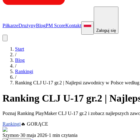
Piłkarze
Drużyny
Blog
PM Score
Kontakt
Zaloguj się
Start
/
Blog
/
Rankingi
/
Ranking CLJ U-17 gr.2 | Najlepsi zawodnicy w Polsce wedłu
Ranking CLJ U-17 gr.2 | Najlep
Poznaj Ranking PlayMaker CLJ U-17 gr.2 i zobacz najlepszych zawo
Rankingi
🔥
GORĄCE
Szymon
·
30 maja 2026
·
1 min czytania