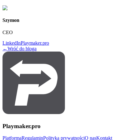
Szymon
CEO
LinkedIn
Playmaker.pro
←
Wróć do bloga
Playmaker.pro
Platforma
Regulamin
Polityka prywatności
O nas
Kontakt