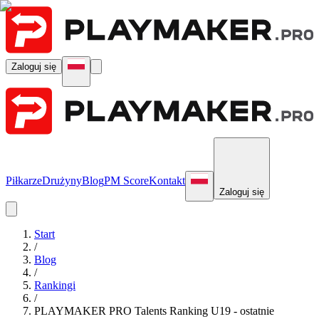
Zaloguj się
Piłkarze
Drużyny
Blog
PM Score
Kontakt
Zaloguj się
Start
/
Blog
/
Rankingi
/
PLAYMAKER PRO Talents Ranking U19 - ostatnie