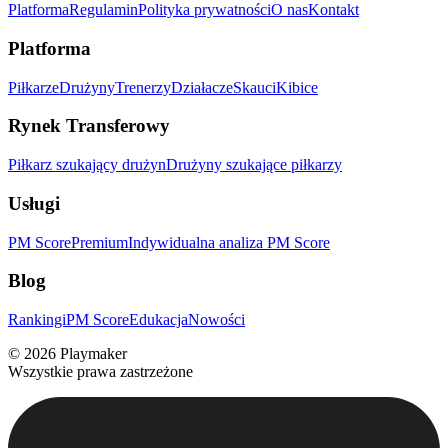
Platforma
Regulamin
Polityka prywatności
O nas
Kontakt
Platforma
Piłkarze
Drużyny
Trenerzy
Działacze
Skauci
Kibice
Rynek Transferowy
Piłkarz szukający drużyn
Drużyny szukające piłkarzy
Usługi
PM Score
Premium
Indywidualna analiza PM Score
Blog
Rankingi
PM Score
Edukacja
Nowości
©
2026
Playmaker
Wszystkie prawa zastrzeżone