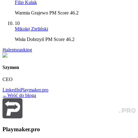
Filip Kułak
Warmia Grajewo PM Score 46.2
10
Mikołaj Zieliński
Wisła Dobrzyń PM Score 46.2
#
talentsranking
Szymon
CEO
LinkedIn
Playmaker.pro
←
Wróć do bloga
Playmaker.pro