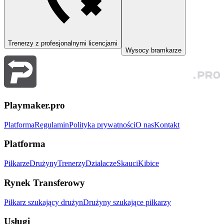
Trenerzy z profesjonalnymi licencjami
Wysocy bramkarze
Playmaker.pro
Platforma
Regulamin
Polityka prywatności
O nas
Kontakt
Platforma
Piłkarze
Drużyny
Trenerzy
Działacze
Skauci
Kibice
Rynek Transferowy
Piłkarz szukający drużyn
Drużyny szukające piłkarzy
Usługi