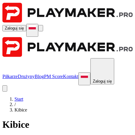
Zaloguj się
Piłkarze
Drużyny
Blog
PM Score
Kontakt
Zaloguj się
Start
/
Kibice
Kibice