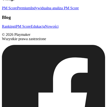
PM Score
Premium
Indywidualna analiza PM Score
Blog
Rankingi
PM Score
Edukacja
Nowości
©
2026
Playmaker
Wszystkie prawa zastrzeżone