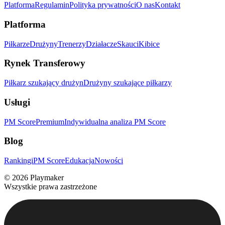
Platforma
Regulamin
Polityka prywatności
O nas
Kontakt
Platforma
Piłkarze
Drużyny
Trenerzy
Działacze
Skauci
Kibice
Rynek Transferowy
Piłkarz szukający drużyn
Drużyny szukające piłkarzy
Usługi
PM Score
Premium
Indywidualna analiza PM Score
Blog
Rankingi
PM Score
Edukacja
Nowości
©
2026
Playmaker
Wszystkie prawa zastrzeżone