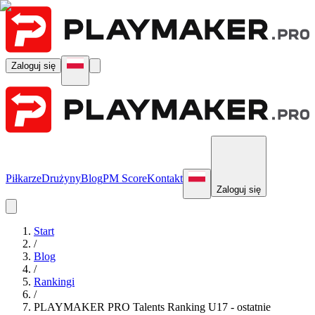
Zaloguj się
Piłkarze
Drużyny
Blog
PM Score
Kontakt
Zaloguj się
Start
/
Blog
/
Rankingi
/
PLAYMAKER PRO Talents Ranking U17 - ostatnie