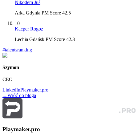
Nikodem Juś
Arka Gdynia PM Score 42.5
10
Kacper Rogoz
Lechia Gdańsk PM Score 42.3
#
talentsranking
Szymon
CEO
LinkedIn
Playmaker.pro
←
Wróć do bloga
Playmaker.pro