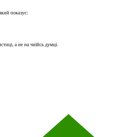
який показує:
стиці, а не на чиїйсь думці.