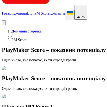
Гравці
Команди
Blog
PM Score
Контакти
Увійти
Домашня сторінка
/
PM Score
PlayMaker Score – показник потенціалу
Одне число, яке показує, як ти справді граєш.
PlayMaker Score – показник потенціалу
Одне число, яке показує, як ти справді граєш.
Що таке PM Score?