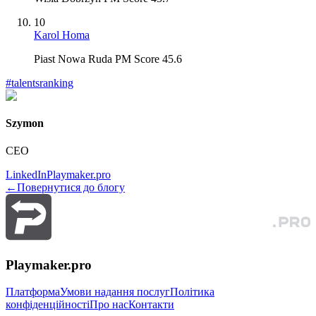
10
Karol Homa
Piast Nowa Ruda PM Score 45.6
#
talentsranking
Szymon
CEO
LinkedIn
Playmaker.pro
←
Повернутися до блогу
Playmaker.pro
Платформа
Умови надання послуг
Політика
конфіденційності
Про нас
Контакти