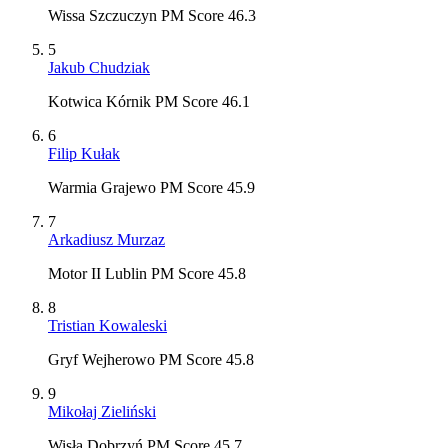
Wissa Szczuczyn PM Score 46.3
5
Jakub Chudziak
Kotwica Kórnik PM Score 46.1
6
Filip Kułak
Warmia Grajewo PM Score 45.9
7
Arkadiusz Murzaz
Motor II Lublin PM Score 45.8
8
Tristian Kowaleski
Gryf Wejherowo PM Score 45.8
9
Mikołaj Zieliński
Wisła Dobrzyń PM Score 45.7