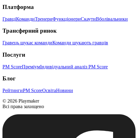
Платформа
Гравці
Команди
Тренери
Функціонери
Скаути
Вболівальники
Трансферний ринок
Гравець шукає команди
Команди шукають гравців
Послуги
PM Score
Преміум
Індивідуальний аналіз PM Score
Блог
Рейтинги
PM Score
Освіта
Новини
©
2026
Playmaker
Всі права захищено