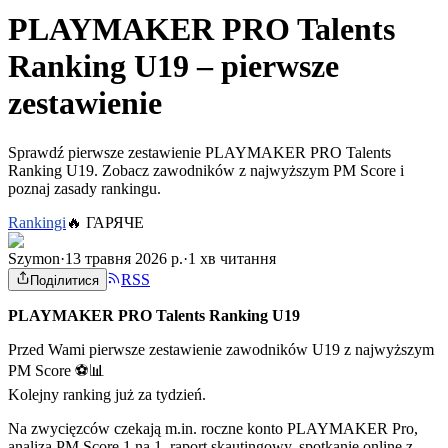
PLAYMAKER PRO Talents
Ranking U19 – pierwsze
zestawienie
Sprawdź pierwsze zestawienie PLAYMAKER PRO Talents
Ranking U19. Zobacz zawodników z najwyższym PM Score i
poznaj zasady rankingu.
Rankingi
🔥
ГАРЯЧЕ
Szymon
·
13 травня 2026 р.
·
1 хв читання
RSS
Поділитися
PLAYMAKER PRO Talents Ranking U19
Przed Wami pierwsze zestawienie zawodników U19 z najwyższym
PM Score ⚽📊
Kolejny ranking już za tydzień.
Na zwycięzców czekają m.in. roczne konto PLAYMAKER Pro,
analiza PM Score 1 na 1, raport skautingowy, spotkanie online z