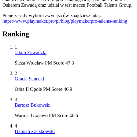
Oskarem Zawadą oraz udział w test meczu Football Talents Group.
Pełne zasady wyboru zwycięzców znajdziesz tutaj:
https://www.playmaker.pro/pl/blog/playmakerpro-talents-ranking
Ranking
1
Jakub Zawadzki
Ślęza Wrocław PM Score 47.3
2
Gracja Sanecki
Odra II Opole PM Score 46.9
3
Bartosz Bukowski
Warmia Grajewo PM Score 46.6
4
Damian Zaczkowski