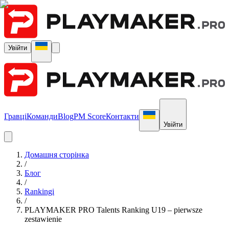
Увійти
Гравці
Команди
Blog
PM Score
Контакти
Увійти
Домашня сторінка
/
Блог
/
Rankingi
/
PLAYMAKER PRO Talents Ranking U19 – pierwsze
zestawienie