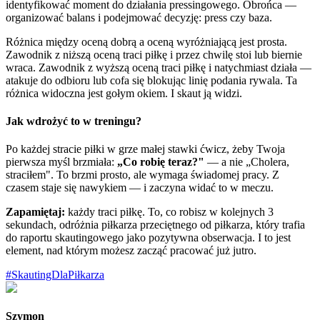
identyfikować moment do działania pressingowego. Obrońca —
organizować balans i podejmować decyzję: press czy baza.
Różnica między oceną dobrą a oceną wyróżniającą jest prosta.
Zawodnik z niższą oceną traci piłkę i przez chwilę stoi lub biernie
wraca. Zawodnik z wyższą oceną traci piłkę i natychmiast działa —
atakuje do odbioru lub cofa się blokując linię podania rywala. Ta
różnica widoczna jest gołym okiem. I skaut ją widzi.
Jak wdrożyć to w treningu?
Po każdej stracie piłki w grze małej stawki ćwicz, żeby Twoja
pierwsza myśl brzmiała:
„Co robię teraz?"
— a nie „Cholera,
straciłem". To brzmi prosto, ale wymaga świadomej pracy. Z
czasem staje się nawykiem — i zaczyna widać to w meczu.
Zapamiętaj:
każdy traci piłkę. To, co robisz w kolejnych 3
sekundach, odróżnia piłkarza przeciętnego od piłkarza, który trafia
do raportu skautingowego jako pozytywna obserwacja. I to jest
element, nad którym możesz zacząć pracować już jutro.
#
SkautingDlaPiłkarza
Szymon