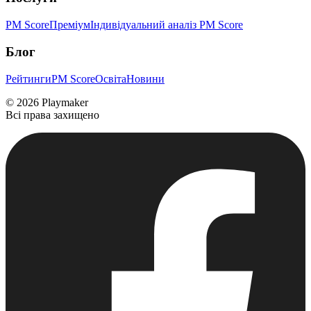
PM Score
Преміум
Індивідуальний аналіз PM Score
Блог
Рейтинги
PM Score
Освіта
Новини
©
2026
Playmaker
Всі права захищено