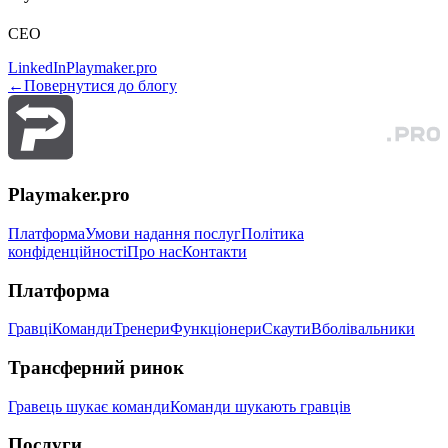
CEO
LinkedIn
Playmaker.pro
←
Повернутися до блогу
Playmaker.pro
Платформа
Умови надання послуг
Політика
конфіденційності
Про нас
Контакти
Платформа
Гравці
Команди
Тренери
Функціонери
Скаути
Вболівальники
Трансферний ринок
Гравець шукає команди
Команди шукають гравців
Послуги