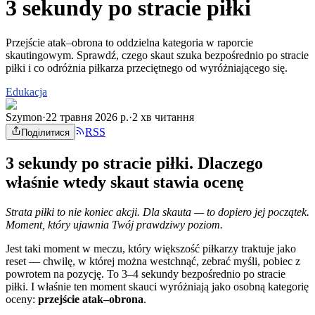
3 sekundy po stracie piłki
Przejście atak–obrona to oddzielna kategoria w raporcie
skautingowym. Sprawdź, czego skaut szuka bezpośrednio po stracie
piłki i co odróżnia piłkarza przeciętnego od wyróżniającego się.
Edukacja
Szymon
·
22 травня 2026 р.
·
2 хв читання
RSS
Поділитися
3 sekundy po stracie piłki. Dlaczego
właśnie wtedy skaut stawia ocenę
Strata piłki to nie koniec akcji. Dla skauta — to dopiero jej początek.
Moment, który ujawnia Twój prawdziwy poziom.
Jest taki moment w meczu, który większość piłkarzy traktuje jako
reset — chwilę, w której można westchnąć, zebrać myśli, pobiec z
powrotem na pozycję. To 3–4 sekundy bezpośrednio po stracie
piłki. I właśnie ten moment skauci wyróżniają jako osobną kategorię
oceny:
przejście atak–obrona
.