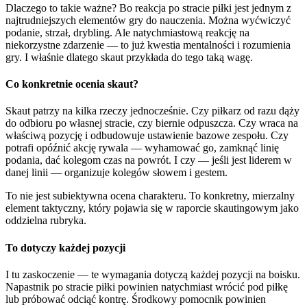
Dlaczego to takie ważne? Bo reakcja po stracie piłki jest jednym z
najtrudniejszych elementów gry do nauczenia. Można wyćwiczyć
podanie, strzał, drybling. Ale natychmiastową reakcję na
niekorzystne zdarzenie — to już kwestia mentalności i rozumienia
gry. I właśnie dlatego skaut przykłada do tego taką wagę.
Co konkretnie ocenia skaut?
Skaut patrzy na kilka rzeczy jednocześnie. Czy piłkarz od razu dąży
do odbioru po własnej stracie, czy biernie odpuszcza. Czy wraca na
właściwą pozycję i odbudowuje ustawienie bazowe zespołu. Czy
potrafi opóźnić akcję rywala — wyhamować go, zamknąć linię
podania, dać kolegom czas na powrót. I czy — jeśli jest liderem w
danej linii — organizuje kolegów słowem i gestem.
To nie jest subiektywna ocena charakteru. To konkretny, mierzalny
element taktyczny, który pojawia się w raporcie skautingowym jako
oddzielna rubryka.
To dotyczy każdej pozycji
I tu zaskoczenie — te wymagania dotyczą każdej pozycji na boisku.
Napastnik po stracie piłki powinien natychmiast wrócić pod piłkę
lub próbować odciąć kontrę. Środkowy pomocnik powinien