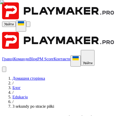
Увійти
Гравці
Команди
Blog
PM Score
Контакти
Увійти
Домашня сторінка
/
Блог
/
Edukacja
/
3 sekundy po stracie piłki