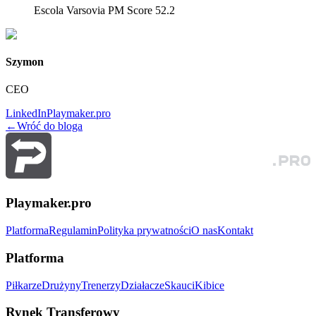
Escola Varsovia PM Score 52.2
Szymon
CEO
LinkedIn
Playmaker.pro
←
Wróć do bloga
Playmaker.pro
Platforma
Regulamin
Polityka prywatności
O nas
Kontakt
Platforma
Piłkarze
Drużyny
Trenerzy
Działacze
Skauci
Kibice
Rynek Transferowy