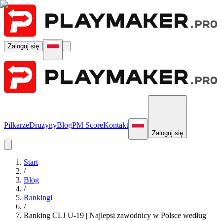
Zaloguj się
Piłkarze
Drużyny
Blog
PM Score
Kontakt
Zaloguj się
Start
/
Blog
/
Rankingi
/
Ranking CLJ U-19 | Najlepsi zawodnicy w Polsce według