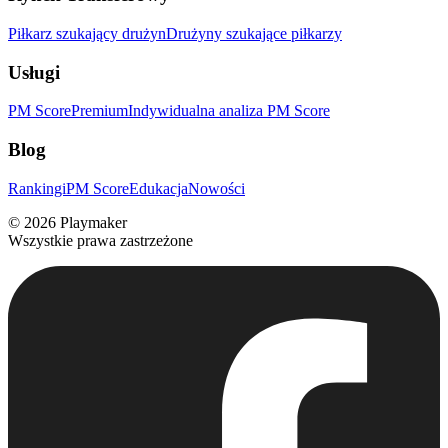
Piłkarz szukający drużyn
Drużyny szukające piłkarzy
Usługi
PM Score
Premium
Indywidualna analiza PM Score
Blog
Rankingi
PM Score
Edukacja
Nowości
©
2026
Playmaker
Wszystkie prawa zastrzeżone