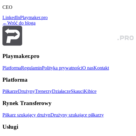
CEO
LinkedIn
Playmaker.pro
←
Wróć do bloga
Playmaker.pro
Platforma
Regulamin
Polityka prywatności
O nas
Kontakt
Platforma
Piłkarze
Drużyny
Trenerzy
Działacze
Skauci
Kibice
Rynek Transferowy
Piłkarz szukający drużyn
Drużyny szukające piłkarzy
Usługi