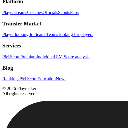
Platform
Players
Teams
Coaches
Officials
Scouts
Fans
Transfer Market
Player looking for teams
Teams looking for players
Services
PM Score
Premium
Individual PM Score analysis
Blog
Rankings
PM Score
Education
News
©
2026
Playmaker
All rights reserved