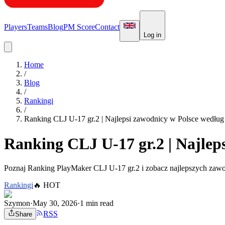
Players
Teams
Blog
PM Score
Contact
Log in
Home
/
Blog
/
Rankingi
/
Ranking CLJ U-17 gr.2 | Najlepsi zawodnicy w Polsce wedłu
Ranking CLJ U-17 gr.2 | Najlep
Poznaj Ranking PlayMaker CLJ U-17 gr.2 i zobacz najlepszych zawo
Rankingi
🔥
HOT
Szymon
·
May 30, 2026
·
1 min read
RSS
Share