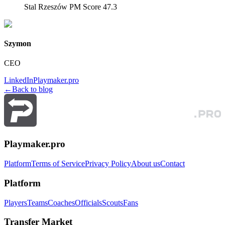
Stal Rzeszów PM Score 47.3
Szymon
CEO
LinkedIn
Playmaker.pro
←
Back to blog
Playmaker.pro
Platform
Terms of Service
Privacy Policy
About us
Contact
Platform
Players
Teams
Coaches
Officials
Scouts
Fans
Transfer Market