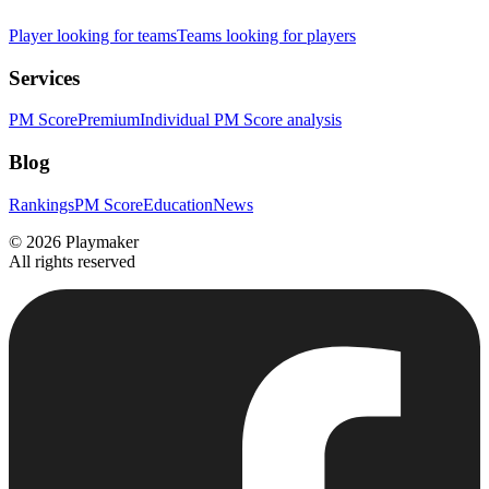
Player looking for teams
Teams looking for players
Services
PM Score
Premium
Individual PM Score analysis
Blog
Rankings
PM Score
Education
News
©
2026
Playmaker
All rights reserved