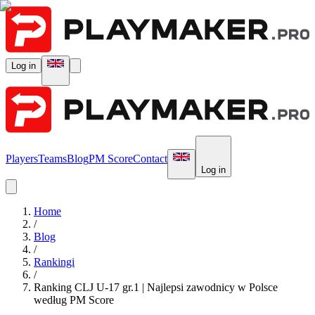
Log in
Players
Teams
Blog
PM Score
Contact
Log in
Home
/
Blog
/
Rankingi
/
Ranking CLJ U-17 gr.1 | Najlepsi zawodnicy w Polsce
według PM Score