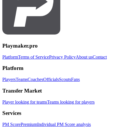
Playmaker.pro
Platform
Terms of Service
Privacy Policy
About us
Contact
Platform
Players
Teams
Coaches
Officials
Scouts
Fans
Transfer Market
Player looking for teams
Teams looking for players
Services
PM Score
Premium
Individual PM Score analysis