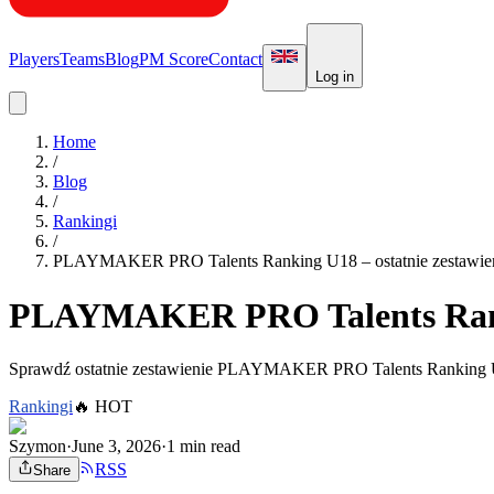
Players
Teams
Blog
PM Score
Contact
Log in
Home
/
Blog
/
Rankingi
/
PLAYMAKER PRO Talents Ranking U18 – ostatnie zestawien
PLAYMAKER PRO Talents Rankin
Sprawdź ostatnie zestawienie PLAYMAKER PRO Talents Ranking U18
Rankingi
🔥
HOT
Szymon
·
June 3, 2026
·
1 min read
RSS
Share