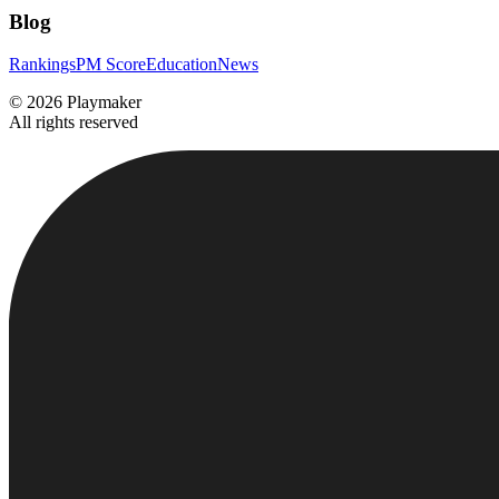
Blog
Rankings
PM Score
Education
News
©
2026
Playmaker
All rights reserved