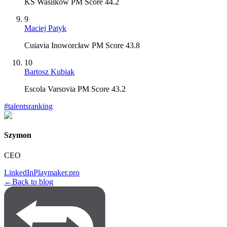
KS Wasilków PM Score 44.2
9
Maciej Patyk
Cuiavia Inoworcław PM Score 43.8
10
Bartosz Kubiak
Escola Varsovia PM Score 43.2
#
talentsranking
Szymon
CEO
LinkedIn
Playmaker.pro
←
Back to blog