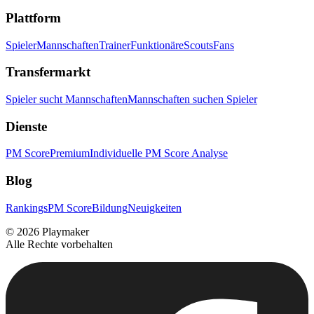
Plattform
Spieler
Mannschaften
Trainer
Funktionäre
Scouts
Fans
Transfermarkt
Spieler sucht Mannschaften
Mannschaften suchen Spieler
Dienste
PM Score
Premium
Individuelle PM Score Analyse
Blog
Rankings
PM Score
Bildung
Neuigkeiten
©
2026
Playmaker
Alle Rechte vorbehalten