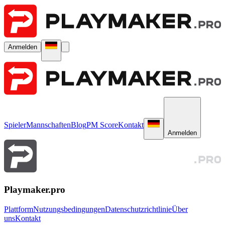
Anmelden
Spieler
Mannschaften
Blog
PM Score
Kontakt
Anmelden
Playmaker.pro
Plattform
Nutzungsbedingungen
Datenschutzrichtlinie
Über
uns
Kontakt