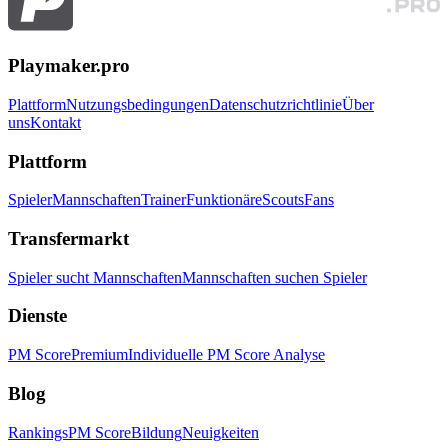
Playmaker.pro
Plattform
Nutzungsbedingungen
Datenschutzrichtlinie
Über
uns
Kontakt
Plattform
Spieler
Mannschaften
Trainer
Funktionäre
Scouts
Fans
Transfermarkt
Spieler sucht Mannschaften
Mannschaften suchen Spieler
Dienste
PM Score
Premium
Individuelle PM Score Analyse
Blog
Rankings
PM Score
Bildung
Neuigkeiten