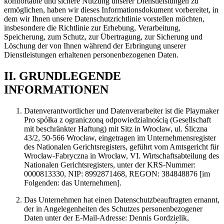
komfortable und sichere Nutzung unserer Dienstleistungen zu
ermöglichen, haben wir dieses Informationsdokument vorbereitet, in
dem wir Ihnen unsere Datenschutzrichtlinie vorstellen möchten,
insbesondere die Richtlinie zur Erhebung, Verarbeitung,
Speicherung, zum Schutz, zur Übertragung, zur Sicherung und
Löschung der von Ihnen während der Erbringung unserer
Dienstleistungen erhaltenen personenbezogenen Daten.
II. GRUNDLEGENDE
INFORMATIONEN
Datenverantwortlicher und Datenverarbeiter ist die Playmaker
Pro spółka z ograniczoną odpowiedzialnością (Gesellschaft
mit beschränkter Haftung) mit Sitz in Wrocław, ul. Śliczna
43/2, 50-566 Wrocław, eingetragen im Unternehmensregister
des Nationalen Gerichtsregisters, geführt vom Amtsgericht für
Wrocław-Fabryczna in Wrocław, VI. Wirtschaftsabteilung des
Nationalen Gerichtsregisters, unter der KRS-Nummer:
0000813330, NIP: 8992871468, REGON: 384848876 [im
Folgenden: das Unternehmen].
Das Unternehmen hat einen Datenschutzbeauftragten ernannt,
der in Angelegenheiten des Schutzes personenbezogener
Daten unter der E-Mail-Adresse: Dennis Gordzielik,