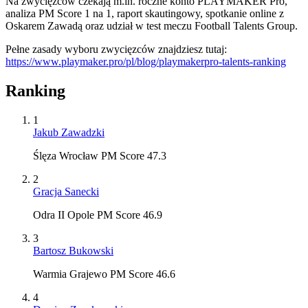
Na zwycięzców czekają m.in. roczne konto PLAYMAKER Pro,
analiza PM Score 1 na 1, raport skautingowy, spotkanie online z
Oskarem Zawadą oraz udział w test meczu Football Talents Group.
Pełne zasady wyboru zwycięzców znajdziesz tutaj:
https://www.playmaker.pro/pl/blog/playmakerpro-talents-ranking
Ranking
1
Jakub Zawadzki
Ślęza Wrocław PM Score 47.3
2
Gracja Sanecki
Odra II Opole PM Score 46.9
3
Bartosz Bukowski
Warmia Grajewo PM Score 46.6
4