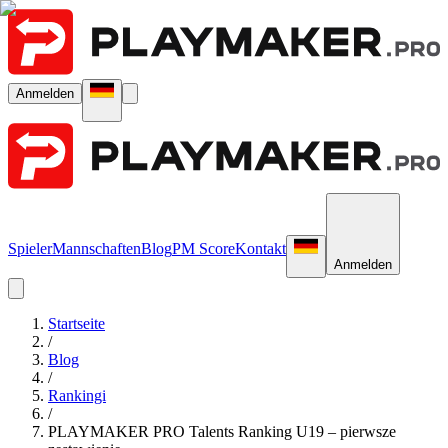
Anmelden
Spieler
Mannschaften
Blog
PM Score
Kontakt
Anmelden
Startseite
/
Blog
/
Rankingi
/
PLAYMAKER PRO Talents Ranking U19 – pierwsze