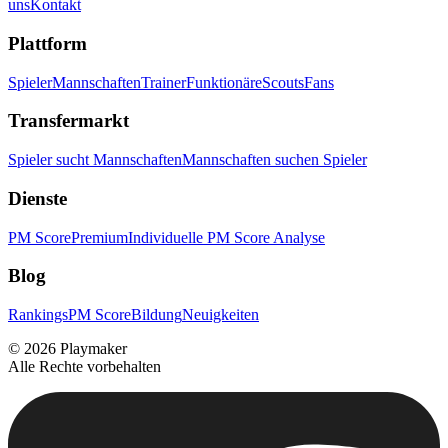
uns
Kontakt
Plattform
Spieler
Mannschaften
Trainer
Funktionäre
Scouts
Fans
Transfermarkt
Spieler sucht Mannschaften
Mannschaften suchen Spieler
Dienste
PM Score
Premium
Individuelle PM Score Analyse
Blog
Rankings
PM Score
Bildung
Neuigkeiten
©
2026
Playmaker
Alle Rechte vorbehalten