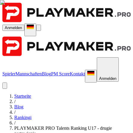
Anmelden
Spieler
Mannschaften
Blog
PM Score
Kontakt
Anmelden
Startseite
/
Blog
/
Rankingi
/
PLAYMAKER PRO Talents Ranking U17 - drugie