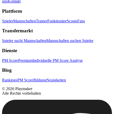
uns
Kontakt
Plattform
Spieler
Mannschaften
Trainer
Funktionäre
Scouts
Fans
Transfermarkt
Spieler sucht Mannschaften
Mannschaften suchen Spieler
Dienste
PM Score
Premium
Individuelle PM Score Analyse
Blog
Rankings
PM Score
Bildung
Neuigkeiten
©
2026
Playmaker
Alle Rechte vorbehalten