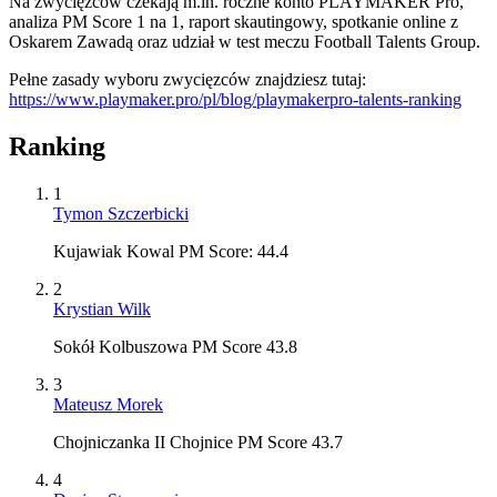
Na zwycięzców czekają m.in. roczne konto PLAYMAKER Pro,
analiza PM Score 1 na 1, raport skautingowy, spotkanie online z
Oskarem Zawadą oraz udział w test meczu Football Talents Group.
Pełne zasady wyboru zwycięzców znajdziesz tutaj:
https://www.playmaker.pro/pl/blog/playmakerpro-talents-ranking
Ranking
1
Tymon Szczerbicki
Kujawiak Kowal PM Score: 44.4
2
Krystian Wilk
Sokół Kolbuszowa PM Score 43.8
3
Mateusz Morek
Chojniczanka II Chojnice PM Score 43.7
4