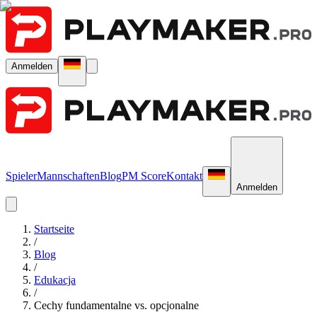
Anmelden
Spieler
Mannschaften
Blog
PM Score
Kontakt
Anmelden
Startseite
/
Blog
/
Edukacja
/
Cechy fundamentalne vs. opcjonalne