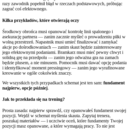
razy zawodnik popełnił błąd w rzeczach podstawowych, próbując
zagrać coś efektownego.
Kilka przykładów, które otwierają oczy
Środkowy obrońca musi opanować kontrolę linii spalonego i
asekurację partnera — zanim zacznie myśleć o prowadzeniu piłki w
wolną przestrzeń. Napastnik musi umieć finalizować i zamykać
akcje po dośrodkowaniach — zanim skaut będzie zainteresowany
jego efektownymi podaniami. Bramkarz musi mieć pewny chwyt i
solidną grę na przedpolu — zanim jego odważna gra na zamach
będzie plusem, a nie minusem. Pomocnik musi dawać opcję podania
i identyfikować moment pressingowy — zanim jego wyrafinowane
kreowanie w ogóle cokolwiek znaczy.
We wszystkich tych przypadkach schemat jest ten sam:
fundament
najpierw, opcje później
.
Jak to przekłada się na trening?
Prosta zasada: najpierw sprawdź, czy opanowałeś fundament swojej
pozycji. Wejdź w schemat myślenia skauta. Zapytaj trenera,
poszukaj materiałów — i uczciwie oceń, które fundamenty Twojej
pozycji masz opanowane, a które wymagają pracy. To nie jest