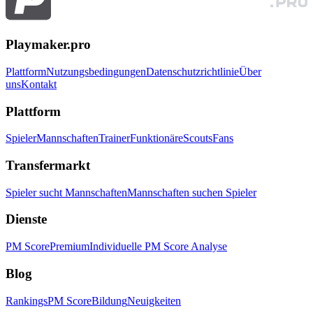
Playmaker.pro
Plattform
Nutzungsbedingungen
Datenschutzrichtlinie
Über
uns
Kontakt
Plattform
Spieler
Mannschaften
Trainer
Funktionäre
Scouts
Fans
Transfermarkt
Spieler sucht Mannschaften
Mannschaften suchen Spieler
Dienste
PM Score
Premium
Individuelle PM Score Analyse
Blog
Rankings
PM Score
Bildung
Neuigkeiten