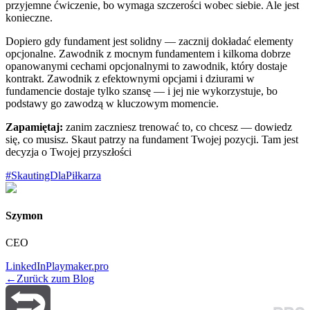
przyjemne ćwiczenie, bo wymaga szczerości wobec siebie. Ale jest
konieczne.
Dopiero gdy fundament jest solidny — zacznij dokładać elementy
opcjonalne. Zawodnik z mocnym fundamentem i kilkoma dobrze
opanowanymi cechami opcjonalnymi to zawodnik, który dostaje
kontrakt. Zawodnik z efektownymi opcjami i dziurami w
fundamencie dostaje tylko szansę — i jej nie wykorzystuje, bo
podstawy go zawodzą w kluczowym momencie.
Zapamiętaj:
zanim zaczniesz trenować to, co chcesz — dowiedz
się, co musisz. Skaut patrzy na fundament Twojej pozycji. Tam jest
decyzja o Twojej przyszłości
#
SkautingDlaPiłkarza
Szymon
CEO
LinkedIn
Playmaker.pro
←
Zurück zum Blog