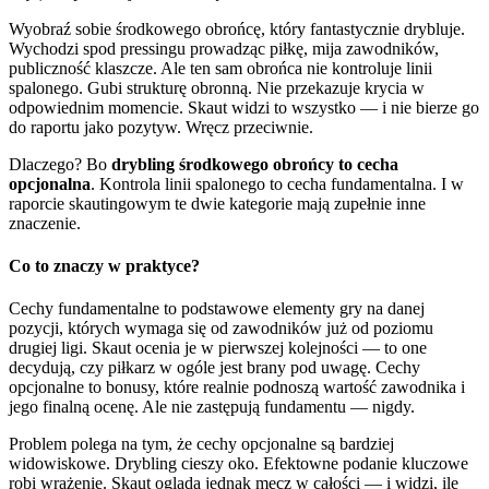
Wyobraź sobie środkowego obrońcę, który fantastycznie drybluje.
Wychodzi spod pressingu prowadząc piłkę, mija zawodników,
publiczność klaszcze. Ale ten sam obrońca nie kontroluje linii
spalonego. Gubi strukturę obronną. Nie przekazuje krycia w
odpowiednim momencie. Skaut widzi to wszystko — i nie bierze go
do raportu jako pozytyw. Wręcz przeciwnie.
Dlaczego? Bo
drybling środkowego obrońcy to cecha
opcjonalna
. Kontrola linii spalonego to cecha fundamentalna. I w
raporcie skautingowym te dwie kategorie mają zupełnie inne
znaczenie.
Co to znaczy w praktyce?
Cechy fundamentalne to podstawowe elementy gry na danej
pozycji, których wymaga się od zawodników już od poziomu
drugiej ligi. Skaut ocenia je w pierwszej kolejności — to one
decydują, czy piłkarz w ogóle jest brany pod uwagę. Cechy
opcjonalne to bonusy, które realnie podnoszą wartość zawodnika i
jego finalną ocenę. Ale nie zastępują fundamentu — nigdy.
Problem polega na tym, że cechy opcjonalne są bardziej
widowiskowe. Drybling cieszy oko. Efektowne podanie kluczowe
robi wrażenie. Skaut ogląda jednak mecz w całości — i widzi, ile